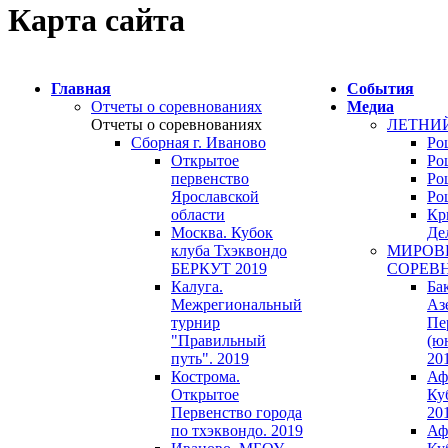
Карта сайта
Главная
События
Отчеты о соревнованиях
Медиа
Отчеты о соревнованиях
ЛЕТНИЙ
Сборная г. Иваново
Ро
Открытое
Ро
первенство
Ро
Ярославской
Ро
области
Кр
Москва. Кубок
Де
клуба Тхэквондо
МИРОВ
БЕРКУТ 2019
СОРЕВ
Калуга.
Бак
Межрегиональный
Аз
турнир
Пе
"Правильный
(ю
путь". 2019
20
Кострома.
Аф
Открытое
Ку
Первенство города
20
по тхэквондо. 2019
Аф