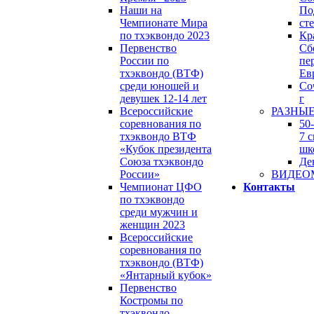
Наши на
По
Чемпионате Мира
ст
по тхэквондо 2023
Кр
Первенство
Сб
России по
пе
тхэквондо (ВТФ)
Ев
среди юношей и
Со
девушек 12-14 лет
г
Всероссийские
РАЗНЫ
соревнования по
50
тхэквондо ВТФ
7 
«Кубок президента
шк
Союза тхэквондо
Де
России»
ВИДЕО
Чемпионат ЦФО
Контакты
по тхэквондо
среди мужчин и
женщин 2023
Всероссийские
соревнования по
тхэквондо (ВТФ)
«Янтарный кубок»
Первенство
Костромы по
тхэквондо