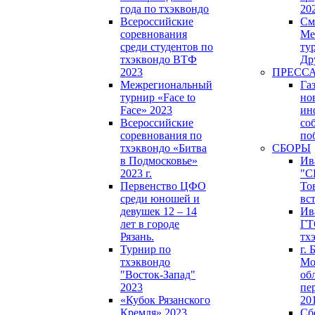
года по тхэквондо
20
Всероссийские
См
соревнования
Ме
среди студентов по
ту
тхэквондо ВТФ
Др
2023
ПРЕССА
Межрегиональный
Га
турнир «Face to
но
Face» 2023
ин
Всероссийские
со
соревнования по
по
тхэквондо «Битва
СБОРЫ
в Подмосковье»
Ив
2023 г.
"С
Первенство ЦФО
То
среди юношей и
вс
девушек 12 – 14
Ив
лет в городе
ГТ
Рязань.
тх
Турнир по
г.
тхэквондо
Мо
"Восток-Запад"
об
2023
пе
«Кубок Рязанского
20
Кремля» 2023
Сб