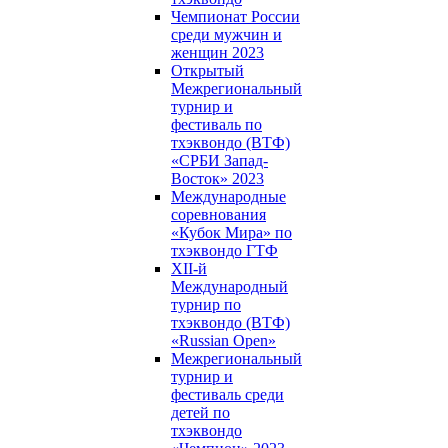
Чемпионат России
среди мужчин и
женщин 2023
Открытый
Межрегиональный
турнир и
фестиваль по
тхэквондо (ВТФ)
«СРБИ Запад-
Восток» 2023
Международные
соревнования
«Кубок Мира» по
тхэквондо ГТФ
XII-й
Международный
турнир по
тхэквондо (ВТФ)
«Russian Open»
Межрегиональный
турнир и
фестиваль среди
детей по
тхэквондо