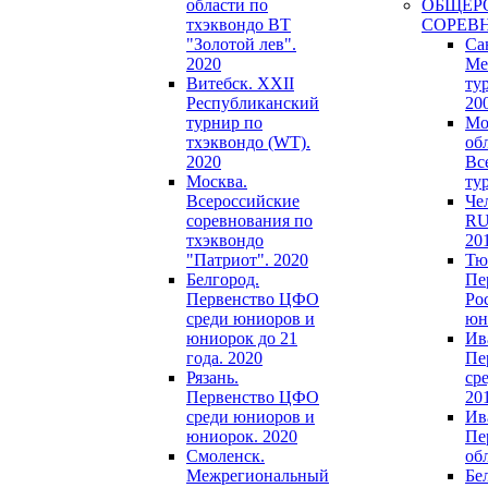
области по
ОБЩЕР
тхэквондо ВТ
СОРЕВ
"Золотой лев".
Са
2020
Ме
Витебск. XXII
ту
Республиканский
20
турнир по
Мо
тхэквондо (WT).
обл
2020
Вс
Москва.
ту
Всероссийские
Че
соревнования по
RU
тхэквондо
20
"Патриот". 2020
Тю
Белгород.
Пе
Первенство ЦФО
Ро
среди юниоров и
юн
юниорок до 21
Ив
года. 2020
Пе
Рязань.
ср
Первенство ЦФО
20
среди юниоров и
Ив
юниорок. 2020
Пе
Смоленск.
об
Межрегиональный
Бе