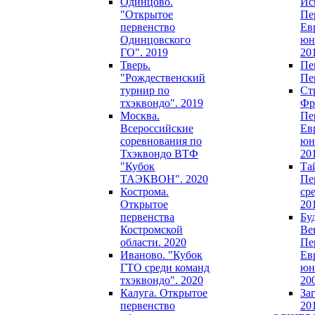
Одинцово.
Ис
"Открытое
Пе
первенство
Ев
Одинцовского
юн
ГО". 2019
20
Тверь.
Пе
"Рождественский
Пе
турнир по
Ст
тхэквондо". 2019
Фр
Москва.
Пе
Всероссийские
Ев
соревнования по
юн
Тхэквондо ВТФ
20
"Кубок
Та
ТАЭКВОН". 2020
Пе
Кострома.
ср
Открытое
20
первенства
Бу
Костромской
Ве
области. 2020
Пе
Иваново. "Кубок
Ев
ГТО среди команд
юн
тхэквондо". 2020
20
Калуга. Открытое
За
первенство
20