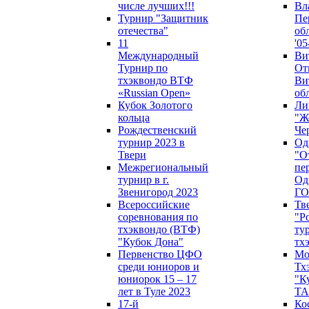
числе лучших!!!
Вл
Турнир "Защитник
Пе
отечества"
об
11
'05
Международный
Ви
Турнир по
От
тхэквондо ВТФ
Ви
«Russian Open»
об
Кубок Золотого
Ли
кольца
"Ж
Рождественский
Че
турнир 2023 в
Од
Твери
"О
Межрегиональный
пе
турнир в г.
Од
Звенигород 2023
ГО
Всероссийские
Тв
соревнования по
"Р
тхэквондо (ВТФ)
ту
"Кубок Дона"
тх
Первенство ЦФО
Мо
среди юниоров и
Тх
юниорок 15 – 17
"К
лет в Туле 2023
ТА
17-й
Ко