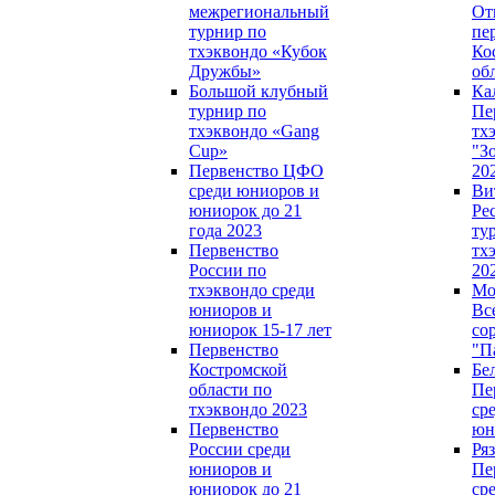
межрегиональный
От
турнир по
пе
тхэквондо «Кубок
Ко
Дружбы»
об
Большой клубный
Ка
турнир по
Пе
тхэквондо «Gang
тх
Сup»
"З
Первенство ЦФО
20
среди юниоров и
Ви
юниорок до 21
Ре
года 2023
ту
Первенство
тх
России по
20
тхэквондо среди
Мо
юниоров и
Вс
юниорок 15-17 лет
со
Первенство
"П
Костромской
Бе
области по
Пе
тхэквондо 2023
ср
Первенство
юн
России среди
Ряз
юниоров и
Пе
юниорок до 21
ср