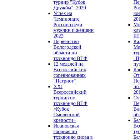
турнир "Кубок
Пе
Дружбы". 2020
Ро
Успех на
юн
Чемпионате
20
России среди
Мо
мужчин и женщин
кл
2022
БЕ
Первенство
Ка
Вологодской
Ме
области по
ту
тхэквондо ВТФ
"П
12 медалей на
пу
Всероссийских
Ко
соревнованиях
От
"Патриот"
Пе
XXI
по
Всероссийский
20
турнир по
Су
тхэквондо ВТФ
Пе
«Кубок
Вл
Смоленской
об
крепости»
Бе
Ивановская
Вс
сборная по
ту
тхэквондо снова в
Бе